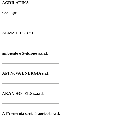
AGRILATINA
Soc. Agr.
ALMA C.I.S. s.r.l.
ambiente e Sviluppo s.c.r.l.
API NòVA ENERGIA s.r.l.
ARAN HOTELS s.a.r.l.
ATA energia società agricola s.r.l.