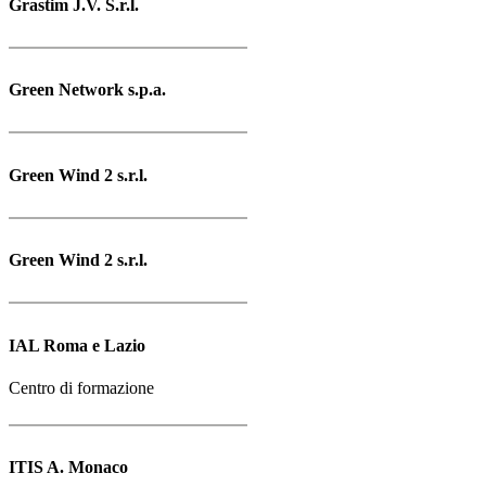
Grastim J.V. S.r.l.
Green Network s.p.a.
Green Wind 2 s.r.l.
Green Wind 2 s.r.l.
IAL Roma e Lazio
Centro di formazione
ITIS A. Monaco